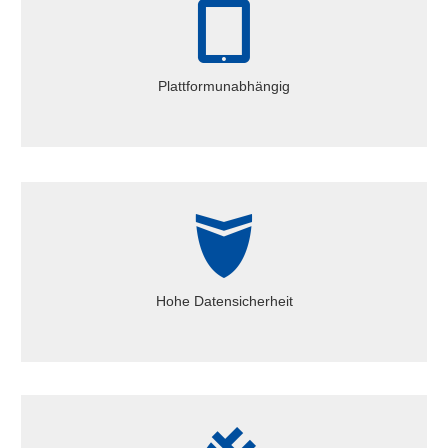
Plattformunabhängig
Egal ob PC, Mac, Laptop oder Tablet, mit der responsiven
Plattformunabhängig
Webanwendung haben Sie freie Wahl bei der Plattform.
Hohe Datensicherheit
Alle Daten liegen auf einem dedizierten Server in einem gut
Hohe Datensicherheit
gesicherten Rechenzentrum in Deutschland.
Perfekte Integration