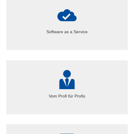
Software as a Service (SAAS)
Intuitive Webanwendung für alle gängigen Browser wie
Software as a Service
Edge, Chrome, Safari und Firefox, ohne Installation.
Vom Profi für Profis
Unsere umfassende Erfahrung bei der Projektsteuerung
Vom Profi für Profis
macht unsere Software zu einem starken Werkzeug.